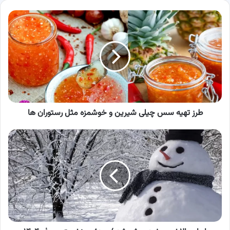
طرز
تهیه
سس
چیلی
شیرین
و
خوشمزه
مثل
رستوران
ها
طرز تهیه سس چیلی شیرین و خوشمزه مثل رستوران ها
ایران
بالاخره
سفید
پوش
شد
/
ویدئوی
نخستین
برف