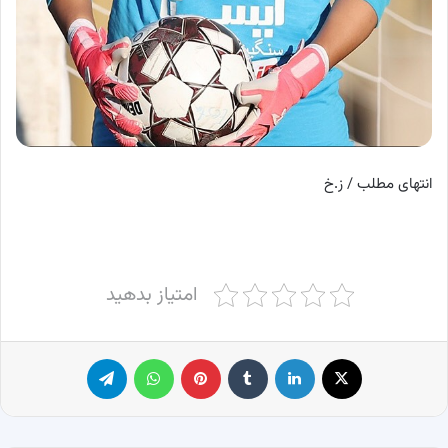
انتهای مطلب / ز.خ
امتیاز بدهید
X
لینکدین
‫تامبلر
پینترست
واتس آپ
تلگرام