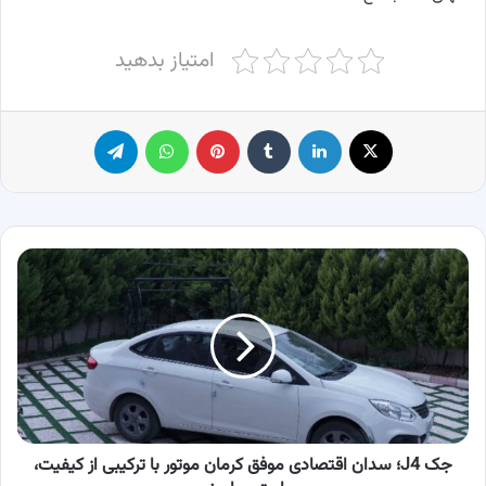
امتیاز بدهید
X
لینکدین
‫تامبلر
پینترست
واتس آپ
تلگرام
جک
J4؛
سدان
اقتصادی
موفق
کرمان
موتور
با
ترکیبی
از
جک J4؛ سدان اقتصادی موفق کرمان موتور با ترکیبی از کیفیت،
کیفیت،