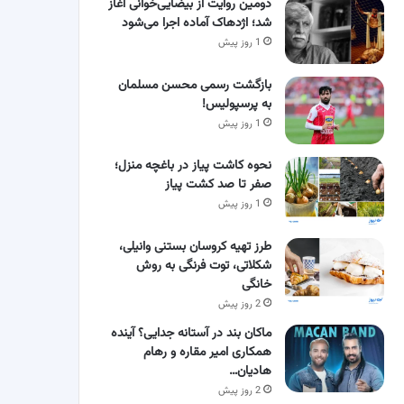
دومین روایت از بیضایی‌خوانی آغاز
شد؛ اژدهاک آماده اجرا می‌شود
1 روز پیش
بازگشت رسمی محسن مسلمان
به پرسپولیس!
1 روز پیش
نحوه کاشت پیاز در باغچه منزل؛
صفر تا صد کشت پیاز
1 روز پیش
طرز تهیه کروسان بستنی وانیلی،
شکلاتی، توت فرنگی به روش
خانگی
2 روز پیش
ماکان بند در آستانه جدایی؟ آینده
همکاری امیر مقاره و رهام
هادیان…
2 روز پیش