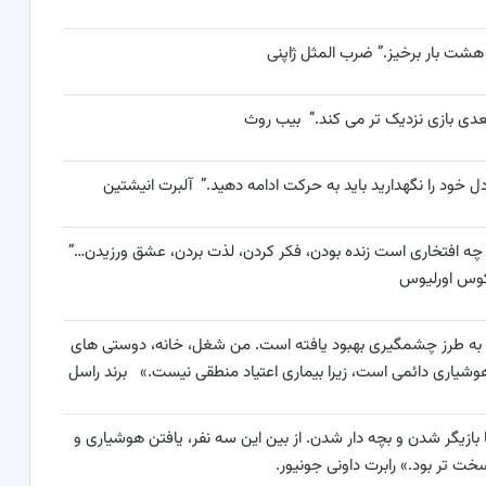
هشت بار برخیز.” ضرب المثل ژاپنی
بعدی بازی نزدیک تر می کند.” بیب روث
 خود را نگهدارید باید به حرکت ادامه دهید.” آلبرت انیشتین
ه چه افتخاری است زنده بودن، فکر کردن، لذت بردن، عشق ورزیدن…”
کوس اورلیوس
ی ام به طرز چشمگیری بهبود یافته است. من شغل، خانه، دوستی های
وشیاری دائمی است، زیرا بیماری اعتیاد منطقی نیست.» برند راسل
بازیگر شدن و بچه دار شدن. از بین این سه نفر، یافتن هوشیاری و
خت تر بود.» رابرت داونی جونیور.