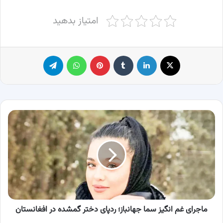
امتیاز بدهید
X
لینکدین
‫تامبلر
پینترست
واتس آپ
تلگرام
ماجرای
غم
انگیز
سما
جهانباز؛
ردپای
دختر
گمشده
در
افغانستان
ماجرای غم انگیز سما جهانباز؛ ردپای دختر گمشده در افغانستان