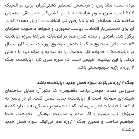
بوده است؛ مثلا پس از درخشش کم‌نظیر کشتی‌گیران ایرانی در المپیک
۲۰۱۲ لندن، سری سوم «پایتخت» با تم کشتی‌گیر شدن نقی معمولی
ساخته شد. همانطور که با بالا رفتن تب انتخابات در اوایل دهه۹۰ که در
آن برای نخستین‌بار انتخابات ریاست‌جمهوری و شوراها به‌صورت همزمان
برگزار شد، نامزدی و برنده شدن هما در انتخابات شوراها سوژه «پایتخت
۴» شد. وقتی ‌موضوع جنگ با داعش موضوع روز بود، سازندگان سریال
در «پایتخت۵ » خانواده نقی معمولی را به سوریه و میانه نبرد با داعش
بردند. با این پیشینه، طبیعی است که سوژه سری تازه «پایتخت» جنگ
۱۲روزه با رژیم صهیونیستی باشد.
جنگ ۱۲روزه می‌تواند سوژه فصل جدید «پایتخت» باشد
سیروس مقدم، مهمان برنامه «ققنوس» که دکور آن مقابل ساختمان
شیشه‌ای سوخته است از «پایتخت» جدید سخن گفت. او در پاسخ به
اینکه آیا «پایتخت۸» را می‌سازد، گفت: همه‌چیز بستگی به آن دارد که به
سوژه‌ای ناب برسیم و اگر مردم و مدیریت فرهنگی ‌ بخواهند، حتما
خواهیم ساخت و همین جنگ ۱۲روزه هم می‌تواند سوژه فصل جدید
باشد.»