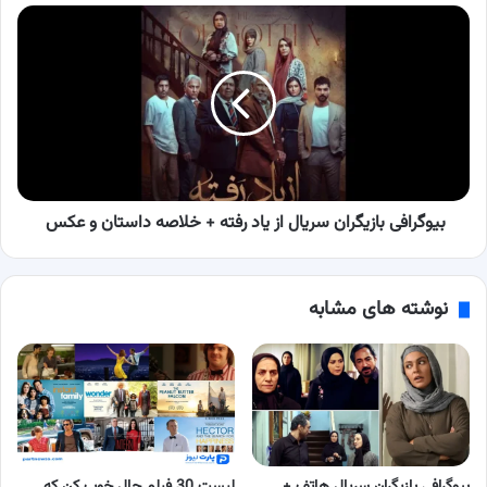
بیوگرافی
بازیگران
سریال
از
یاد
رفته
+
خلاصه
داستان
و
بیوگرافی بازیگران سریال از یاد رفته + خلاصه داستان و عکس
عکس
نوشته های مشابه
بیوگرافی بازیگران سریال هاتف +
لیست 30 فیلم حال خوب کن که