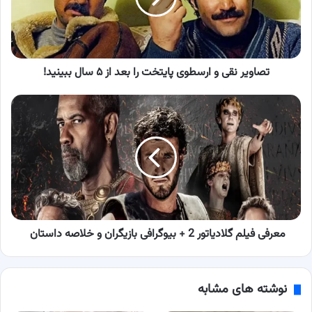
را
بعد
از
۵
سال
تصاویر نقی و ارسطوی پایتخت را بعد از ۵ سال ببینید!
ببینید!
معرفی
فیلم
گلادیاتور
2
+
بیوگرافی
بازیگران
و
خلاصه
داستان
معرفی فیلم گلادیاتور 2 + بیوگرافی بازیگران و خلاصه داستان
نوشته های مشابه