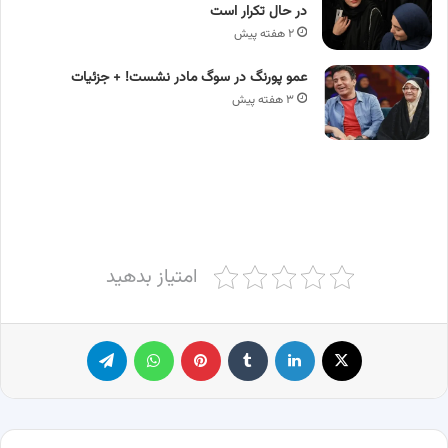
در حال تکرار است
۲ هفته پیش
عمو پورنگ در سوگ مادر نشست! + جزئیات
۳ هفته پیش
امتیاز بدهید
X
لینکدین
‫تامبلر
پینترست
واتس آپ
تلگرام