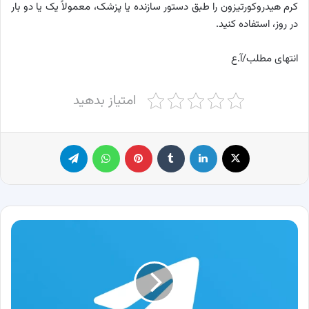
کرم هیدروکورتیزون را طبق دستور سازنده یا پزشک، معمولاً یک یا دو بار
در روز، استفاده کنید.
انتهای مطلب/آ.ع
امتیاز بدهید
X
لینکدین
‫تامبلر
پینترست
واتس آپ
تلگرام
فوری
|
تلگرام
به
زودی
رفع