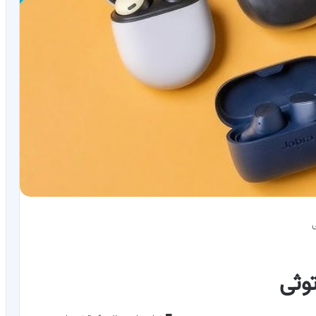
ی
وثی