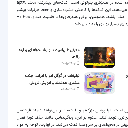
تأثیر قرار دهند. اولین عامل مهم، کدک‌های صوتی استفاده شده در هندزفری بلوتوثی است. کدک‌های پیشرفته مانند aptX،
LD کیفیت صدای بالاتری نسبت به SBC ارائه می‌دهند. این کدک‌ها با کاهش فشرده‌سازی و حفظ جزئیات بیشتر
باعث می‌شوند صدای پخش شده نزدیک به کیفیت صدای اصلی باشد. همچنین، برخی هندزفری‌ها با قابلیت صدای Hi-Res
ری بسیار بهتری را به دنبال دارد.
معرفی ۶ پرامپت‌ نانو بنانا حرفه ای و ارتقا
یافته
۳۰-۱۱-۱۴۰۴
تبلیغات در گوگل ادز با ادزلند؛ جذب
مشتری هدفمند و افزایش فروش
۰۶-۱۱-۱۴۰۴
 است. درایورهای بزرگ‌تر و با کیفیت‌تر می‌توانند دامنه فرکانسی
ی تولید کنند. علاوه بر این، ویژگی‌هایی مانند حذف نویز فعال
وسیقی در محیط‌های پر سروصدا کمک می‌کند. در نهایت، توجه به مواد