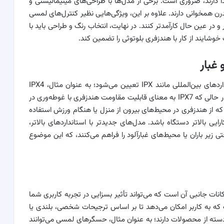
ا دارند، ضروری است. برخی از مدل‌ها با طراحی‌های مینیمالیستی و
همخوانی دارند. علاوه بر این، ویژگی‌هایی نظیر کنترل‌های لمسی
 را آسان‌تر و در عین حال کارآمدتر کنند. در نهایت، انتخاب رنگ و طراحی باید با
شایند از کار با هندزفری بلوتوثی را تضمین کند.
 غبار
مقاومت هندزفری در برابر آب و غبار با استفاده از استانداردهای بین‌المللی مانند IPX تعیین می‌شود؛ به عنوان مثال، IPX4
نشان‌دهنده مقاومت در برابر ذرات آب از هر جهت است، در حالی که IPX7 به معنای قابلیت مقاومت هندزفری با غوطه‌وری در
 است. برای کاربرانی که از هندزفری در محیط‌های بیرون از منزل یا هنگام ورزش استفاده
ایی بالاتر دستگاه باشد. مدل‌های جدیدتر با استانداردهای بالاتر،
 زیر باران یا محیط‌های غبارآلود را فراهم می‌کنند، که این موضوع
نات جانبی آن است که می‌تواند تأثیر بسزایی در تجربه‌ کاربری شما
که به کاربر امکان می‌دهد تا بر اساس ترجیحات شخصی، بلندی یا
سته از محصولات دارند؛ به عنوان مثال، حسگرهای لمسی می‌توانند