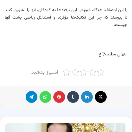
با این اوصاف، هنگام آموزش این ترفندها به کودکان، آنها را تشویق کنید
تا بپرسند که چرا این تکنیک‌ها مؤثرند و استدلال ریاضی پشت آنها
چیست.
انتهای مطلب/آ.ع
امتیاز بدهید
X
لینکدین
‫تامبلر
پینترست
واتس آپ
تلگرام
علی
شمخانی