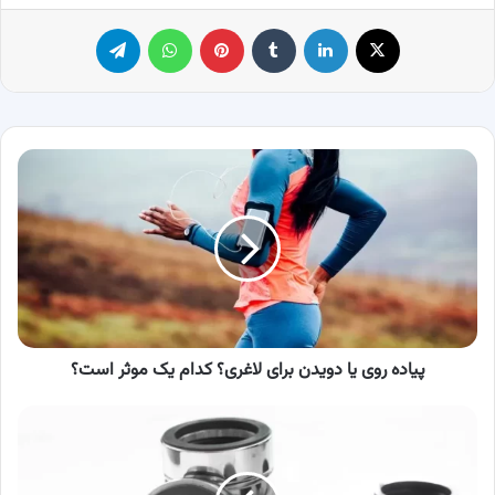
X
لینکدین
‫تامبلر
پینترست
واتس آپ
تلگرام
پیاده
روی
یا
دویدن
برای
لاغری؟
کدام
یک
موثر
است؟
پیاده روی یا دویدن برای لاغری؟ کدام یک موثر است؟
سیل
مکانیکی
چیست
و