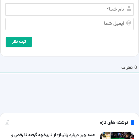
ن
ا
م
ا
ش
ی
م
م
ا
ی
*
ل
ش
م
ا
0
نظرات
نوشته های تازه
همه چیز درباره پاتیناژ؛ از تاریخچه گرفته تا رقص و