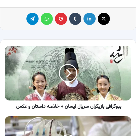
X
لینکدین
‫تامبلر
پینترست
واتس آپ
تلگرام
بیوگرافی
بازیگران
سریال
ایسان
+
خلاصه
داستان
و
عکس
بیوگرافی بازیگران سریال ایسان + خلاصه داستان و عکس
درخواست
فوری
از