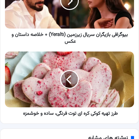
(Yeraltı)
+
خلاصه
داستان
و
عکس
بیوگرافی بازیگران سریال زیرزمین (Yeraltı) + خلاصه داستان و
عکس
طرز
تهیه
کوکی
کره
ای
توت
فرنگی،
ساده
و
خوشمزه
طرز تهیه کوکی کره ای توت فرنگی، ساده و خوشمزه
نوشته های مشابه