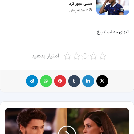
مسی عبور کرد
۳ هفته پیش
انتهای مطلب / ز.خ
امتیاز بدهید
X
لینکدین
‫تامبلر
پینترست
واتس آپ
تلگرام
بیوگرافی
بازیگران
سریال
زیرزمین