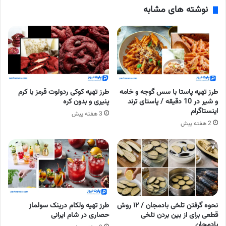
نوشته های مشابه
طرز تهیه پاستا با سس گوجه و خامه
طرز تهیه کوکی ردولوت قرمز با کرم
و شیر در 10 دقیقه / پاستای ترند
پنیری و بدون کره
اینستاگرام
3 هفته پیش
2 هفته پیش
نحوه گرفتن تلخی بادمجان / ۱۲ روش
طرز تهیه ولکام درینک سولماز
قطعی برای از بین بردن تلخی
حصاری در شام ایرانی
بادمجان