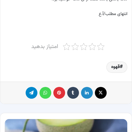
انتهای مطلب/آ.ع
امتیاز بدهید
قهوه
X
لینکدین
‫تامبلر
پینترست
واتس آپ
تلگرام
خواص
خربزه؛