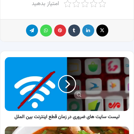
امتیاز بدهید
X
لینکدین
‫تامبلر
پینترست
واتس آپ
تلگرام
لیست
سایت
های
ضروری
در
زمان
قطع
اینترنت
بین
الملل
لیست سایت های ضروری در زمان قطع اینترنت بین الملل
طرز