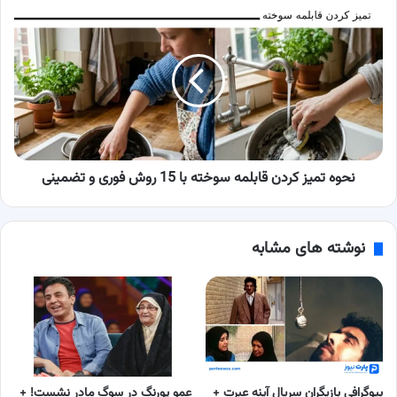
نحوه
تمیز
کردن
قابلمه
سوخته
با
15
روش
فوری
و
نحوه تمیز کردن قابلمه سوخته با 15 روش فوری و تضمینی
تضمینی
نوشته های مشابه
بیوگرافی بازیگران سریال آینه عبرت +
عمو پورنگ در سوگ مادر نشست! +