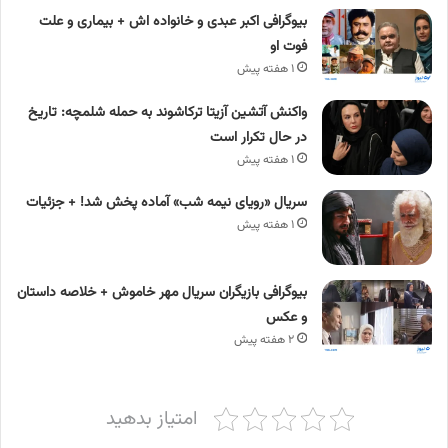
بیوگرافی اکبر عبدی و خانواده اش + بیماری و علت
فوت او
۱ هفته پیش
واکنش آتشین آزیتا ترکاشوند به حمله شلمچه: تاریخ
در حال تکرار است
۱ هفته پیش
سریال «رویای نیمه شب» آماده پخش شد! + جزئیات
۱ هفته پیش
بیوگرافی بازیگران سریال مهر خاموش + خلاصه داستان
و عکس
۲ هفته پیش
امتیاز بدهید