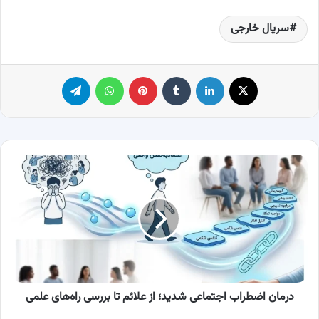
سریال خارجی
X
لینکدین
‫تامبلر
پینترست
واتس آپ
تلگرام
درمان
اضطراب
اجتماعی
شدید؛
از
علائم
تا
بررسی
راه‌های
علمی
درمان اضطراب اجتماعی شدید؛ از علائم تا بررسی راه‌های علمی