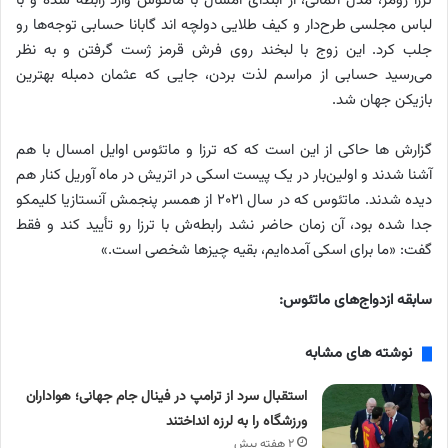
ترزا زومر، مدل آلمانی، از ابتدای امسال با ماتئوس وارد رابطه شده و با
لباس مجلسی طرح‌دار و کیف طلایی دولچه اند گابانا حسابی توجه‌ها رو
جلب کرد. این زوج با لبخند روی فرش قرمز ژست گرفتن و به نظر
می‌رسید حسابی از مراسم لذت بردن، جایی که عثمان دمبله بهترین
بازیکن جهان شد.
گزارش ها حاکی از این است که که ترزا و ماتئوس اوایل امسال با هم
آشنا شدند و اولین‌بار در یک پیست اسکی در اتریش در ماه آوریل کنار هم
دیده شدند. ماتئوس که در سال ۲۰۲۱ از همسر پنجمش آنستازیا کلیمکو
جدا شده بود، آن زمان حاضر نشد رابطه‌ش با ترزا رو تأیید کند و فقط
گفت: «ما برای اسکی آمده‌ایم، بقیه چیزها شخصی است.»
سابقه ازدواج‌های ماتئوس:
نوشته های مشابه
استقبال سرد از ترامپ در فینال جام جهانی؛ هواداران
ورزشگاه را به لرزه انداختند
۲ هفته پیش