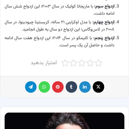
ازدواج سوم:
با ماریجانا کولیک در سال ۲۰۰۳؛ این ازدواج شش سال
ادامه داشت.
ازدواج چهارم:
با مدل اوکراینی ۲۱ ساله، کریستینا چیودینوا، در سال
۲۰۰۸ در لاس‌وگاس؛ این ازدواج دو سال به طول انجامید.
ازدواج پنجم:
با کلیمکو در سال ۲۰۱۴؛ این ازدواج هفت سال ادامه
داشت و حاصل آن یک پسر است.
امتیاز بدهید
X
لینکدین
‫تامبلر
پینترست
واتس آپ
تلگرام
تازه
ترین
جزئیات