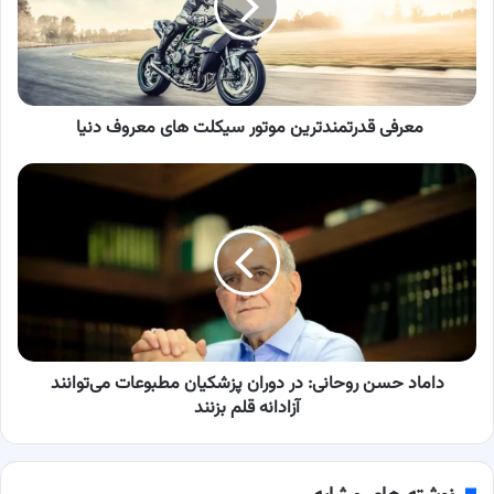
های
معروف
دنیا
معرفی قدرتمندترین موتور سیکلت های معروف دنیا
داماد
حسن
روحانی:
در
دوران
پزشکیان
مطبوعات
می‌توانند
آزادانه
قلم
داماد حسن روحانی: در دوران پزشکیان مطبوعات می‌توانند
بزنند
آزادانه قلم بزنند