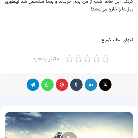
کردند، این خانم گفت از من برنج خریدند و بعدا مشخص شد اینطوری
پول‌ها را خارج می‌کردند!
انتهای مطلب/م.ع
امتیاز بدهید
X
لینکدین
‫تامبلر
پینترست
واتس آپ
تلگرام
معرفی
قدرتمندترین
موتور
سیکلت