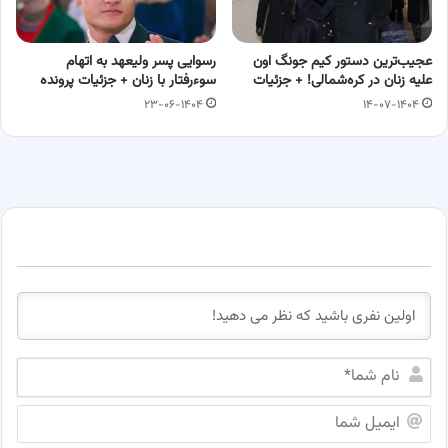
عجیب‌ترین دستور کیم جونگ اون
رسوایی پسر ولیعهد به اتهام
علیه زنان در کره‌شمالی! + جزئیات
سوءرفتار با زنان + جزئیات پرونده
۲۳-۰۶-۱۴۰۴
۱۴-۰۷-۱۴۰۴
ن
ا
م
ا
ش
ی
م