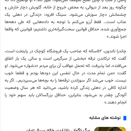
پاسی از شب یا اوایل صبح متوقف نمی‌شود، عبور کند.» او توضیح داد که
چگونه روز بعد از دیوالی، به محض خروج از خانه، گلویش دچار خارش و
چشمانش دچار سوزش می‌شود. سینگ افزود: «زندگی در دهلی یک
عذاب است… فقط آرزو می‌کنم با توجه به داده‌هایی که طی دهه‌ها
جمع‌آوری شده، حداقل قوانین سخت‌گیرانه‌تری داشتیم؛ قوانینی که واقعا
اجرا شوند.»
چاندرا تاندون، ۵۲ساله که صاحب یک فروشگاه کوچک در پایتخت است،
گفت که ترکاندن ترقه «بخشی از سرگرمی است و سالی یک بار اتفاق
می‌افتد»، اما پذیرفت که تحمل عواقب آن برای مردم «دشوار» می‌شود. او
گفت: «من تمام مدت در حال تنفس این دودها بودم و قطعا خوب
نیست. خوب می‌شد اگر سوزاندن ترقه‌ها را به بچه‌ها می‌سپردیم… اگر به
اندازه کافی در دهلی زندگی کرده باشید، می‌دانید که هر سال وضعیت
آلودگی چقدر بد می‌شود. بنابراین، حداقل بزرگسالان باید سهم خود را
انجام دهند.»
نوشته های مشابه
مرگ ناگهانی دانا ایدن، خالق سریال تهران