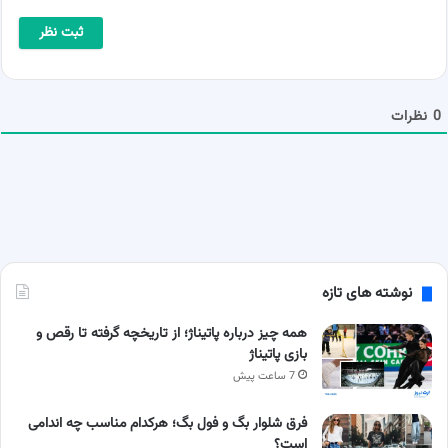
م
ا
ی
*
ل
ش
م
ا
0
نظرات
نوشته های تازه
همه چیز درباره پاتیناژ؛ از تاریخچه گرفته تا رقص و
بازی پاتیناژ
7 ساعت پیش
فرق شلوار بگ و فول بگ؛ هرکدام مناسب چه اندامی
است؟