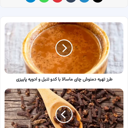
طرز
تهیه
دمنوش
چای
ماسالا
با
کدو
تنبل
و
ادویه
طرز تهیه دمنوش چای ماسالا با کدو تنبل و ادویه پاییزی
پاییزی
این
ادویه
شگفت
انگیز،
استخوان
سازی
می