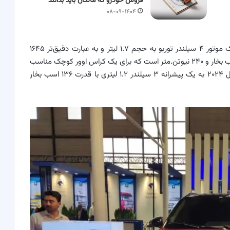
فروش خودرو که مالکان باید بدانند
۰۸-۰۹-۱۴۰۴
ری را ایران خودرو از پیشرانه EF7P TC بهره می‌برد که یک موتور ۴ سیلندر توربو به حجم ۱.۷ لیتر و به عبارت دقیق‌تر ۱۶۴۵
سی‌سی است. بیشینه قدرت و گشتاور موتور ری را ۱۶۰ اسب بخار و ۲۴۰ نیوتن.متر است که برای یک کراس اوور کوچک مناسب
به نظر می‌رسد. برای مقایسه باید بدانید که پژو ۲۰۰۸ مدل ۲۰۲۴ به یک پیشرانه ۳ سیلندر ۱.۲ لیتری با قدرت ۱۳۶ اسب بخار