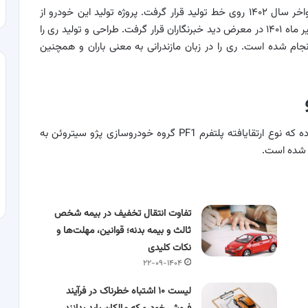
«ری را» نام اولین کراس اوور ملی ایران خودرو است در اواخر سال ۱۴۰۲ روی خط تولید قرار گرفت. پروژه تولید این خودرو از
اواخر دهه ۹۰ با نام K125 شروع شد و برای اولین بار در تیر ماه ۱۴۰۱ در معرض دید خبرنگاران قرار گرفت. طراحی و تولید ری را
ان خودرو روی پلتفرم متعلق به نسل دوم پژو ۲۰۰۸ انجام شده است. ری را در زبان مازندرانی به معنی باران و همچنین
ایران خودرو برای طراحی ری را از پلتفرم IKP1 استفاده کرده که نوع ارتقایافته پلتفرم PF1 گروه خودروسازی پژو سیتروئن به
تفاوت انتقال تخفیف در بیمه شخص
ثالث و بیمه بدنه؛ قوانین، مهلت‌ها و
نکات کلیدی
۲۲-۰۹-۱۴۰۴
لیست ۱۰ اشتباه خطرناک در فرآیند