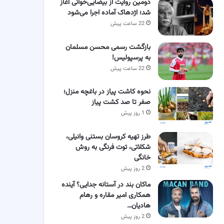
دومین روایت از بیضایی‌خوانی آغاز
شد؛ اژدهاک آماده اجرا می‌شود
22 ساعت پیش
بازگشت رسمی محسن مسلمان
به پرسپولیس!
22 ساعت پیش
نحوه کاشت پیاز در باغچه منزل؛
صفر تا صد کشت پیاز
1 روز پیش
طرز تهیه کروسان بستنی وانیلی،
شکلاتی، توت فرنگی به روش
خانگی
2 روز پیش
ماکان بند در آستانه جدایی؟ آینده
همکاری امیر مقاره و رهام
هادیان…
2 روز پیش