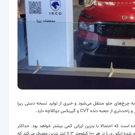
رانه از طریق گیربکس اتوماتیک ۶ سرعته به چرخ‌های جلو منتقل می‌شود و خبری از تولید نسخه دستی ریرا
 دنده CVT و گیربکس دوکلاچه دارد.
این مشخصات ۱۰.۴ ثانیه اعلام شده است که احتمالا با بنزین ایرانی کمی بیشتر خواهد بود. حداکثر
سرعت ریرا نیز ۱۹۵ کیلومتر بر ساعت است. آن‌طور که اعلام شده ایکو ری را در هر ۱۰۰ کیلومتر ۷.۳ لیتر بنزین مصرف می‌کند که