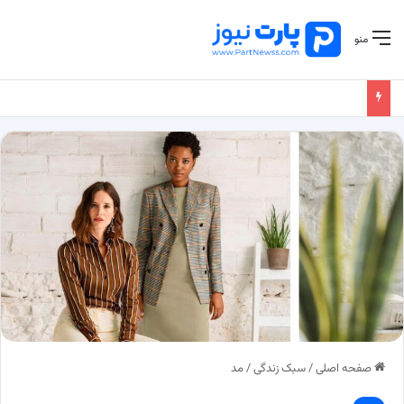
منو
صفحه اصلی
/
سبک زندگی
/
مد