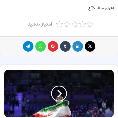
انتهای مطلب/آ.ع
امتیاز بدهید
X
لینکدین
‫تامبلر
پینترست
واتس آپ
تلگرام
مبینا
نعمت
زاده
موفق
به
کسب
مدال
برنزه
المپیک