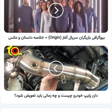
سریال
آغاز
(Origin)
+
خلاصه
داستان
و
عکس
بیوگرافی بازیگران سریال آغاز (Origin) + خلاصه داستان و عکس
دان
پایپ
خودرو
چیست
و
چه
زمانی
باید
تعویض
شود؟
دان پایپ خودرو چیست و چه زمانی باید تعویض شود؟