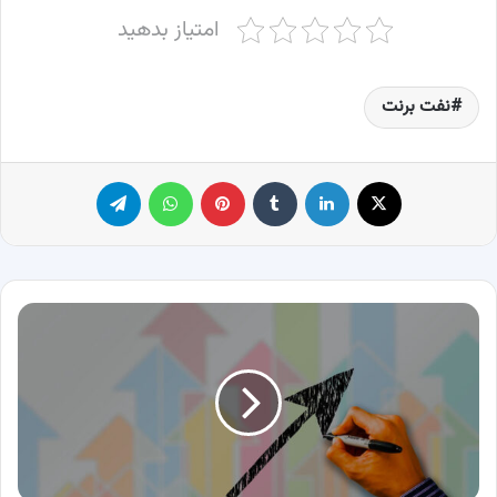
امتیاز بدهید
نفت برنت
X
لینکدین
‫تامبلر
پینترست
واتس آپ
تلگرام
روش‌های
راه‌اندازی
کسب‌وکار
با
50
میلیون
تومان
در