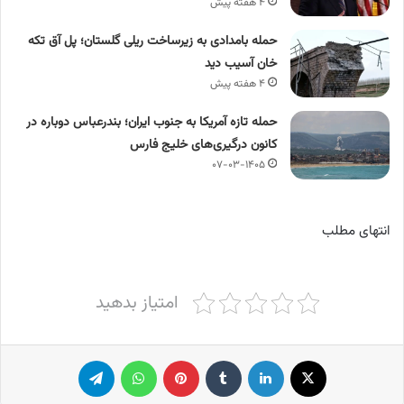
۴ هفته پیش
حمله بامدادی به زیرساخت ریلی گلستان؛ پل آق‌ تکه‌
خان آسیب دید
۴ هفته پیش
حمله تازه آمریکا به جنوب ایران؛ بندرعباس دوباره در
کانون درگیری‌های خلیج فارس
۰۷-۰۳-۱۴۰۵
انتهای مطلب
امتیاز بدهید
X
لینکدین
‫تامبلر
پینترست
واتس آپ
تلگرام