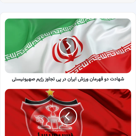
شهادت
دو
قهرمان
ورزش
ایران
در
پی
تجاوز
رژیم
صهیونیستی
شهادت دو قهرمان ورزش ایران در پی تجاوز رژیم صهیونیستی
پرسپولیس
صدای
مردم
شد؛
واکنش
این
باشگاه