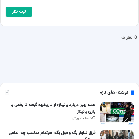
م
م
ا
ی
*
ل
ش
م
ا
0
نظرات
نوشته های تازه
همه چیز درباره پاتیناژ؛ از تاریخچه گرفته تا رقص و
بازی پاتیناژ
5 ساعت پیش
فرق شلوار بگ و فول بگ؛ هرکدام مناسب چه اندامی