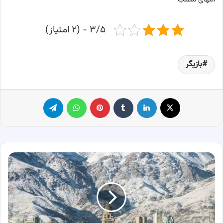
۳/۵ - (۲ امتیاز)
بازیگر
X
لینکدین
‫تامبلر
پینترست
واتس آپ
تلگرام
نکات
مهم
در
خرید
خانه
در
تهران