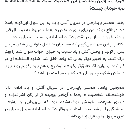
شوید و بارزترین وجه تمایز این شخصیت نسبت به شکوه السلطنه به
نوبه خودتان چیست؟
یغما، همسر پایدارخان در سریال آتش و باد به این سوال این‌گونه پاسخ
داد؛ درواقع توافق من برای بازی در نقش « یغما » مربوط به دو سال قبل
از عقد قرارداد و بازی در نقش شکوه السلطنه ی سریال جیران بوده. این
نکته را از این جهت می‌گویم که مخاطبان به دلیل طولانی‌تر شدن مراحل
پس از تولید و پخش آتش و باد نسبت به جیران، جواب سوال شما را بهتر
درک کنند. به تعبیر دیگر زمانی که یغما خلق شد، شکوه السلطنه ای در
کار نبود. بنابراین اگر دقیق‌تر بخواهم توضیح بدهم باید بگویم روند بازی
در نقش شکوه چطور طِی شد که از یغما متمایز باشد ؟
همچنین یغما، همسر پایدارخان در سریال آتش و باد ادامه داد؛
خوشبختانه شخصیت « یغما » آن‌قدر پیچیده تر از زنان اشراف‌زاده و
درباری هم‌عصر خودش نوشته‌شده بود که بی‌پروایی و به‌نوعی
وحشیگری این شخصیت بامتانت و وقار شکوه السلطنه سریال جیران در
عین مرموز بودن، فرق زیادی داشت.