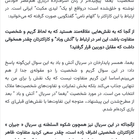
شخصیت” یغما” پیچیده‌تر از زنان اشراف‌زاده درباری هم‌عصر خودش
نوشته و خلق‌شده است؛ درواقع او یک” لیدی مکبث” ایرانی است. در
ارتباط با این کاراکتر با “الهام نامی” گفتگویی صورت گرفته که می‌خوانید:
از آنجا که به نقش‌هایی علاقه‌مند هستید که به لحاظ گریم و شخصیت
متفاوت باشد، این امر در ارتباط با “آتش وباد” و کاراکترتان چقدر همخوانی
داشت که مقابل دوربین قرار گرفتید؟
یغما، همسر پایدارخان در سریال آتش و باد به این سوال این‌گونه پاسخ
داد؛ در این سوال گریم و شخصیت را دو مقوله‌ی جدا از هم
می‌بینم.اساسا این گریم متفاوت نیست که یک نقش را برای من به
تنهایی جذاب می‌کند بلکه بخش تمایزات و تفاوت‌های شخصیت‌ها ملاک
انتخاب من است. در مورد شخصیت “یغما “در سریال ” آتش و باد ” بعد
از مطرح‌شدن این پیشنهاد،، متوجه این تفاوت‌ها با نقش‌های قبلی‌ای که
بازی کرده‌ام شدم.
ازآنجاکه در این سریال نیز همچون شکوه السلطنه ی سریال « جیران »
کاراکترتان شخصیتی اشراف زاده است، چقدر سعی کردید متفاوت ظاهر