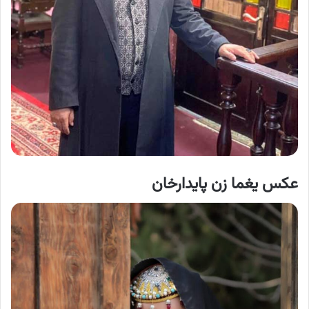
عکس یغما زن پایدارخان