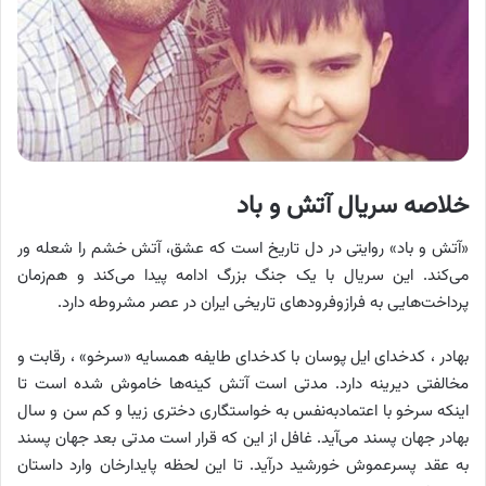
خلاصه سریال آتش و باد
«آتش و باد» روایتی در دل تاریخ است که عشق، آتش خشم را شعله ور
می‌کند. این سریال با یک جنگ بزرگ ادامه پیدا می‌کند و هم‌زمان
پرداخت‌هایی به فرازوفرودهای تاریخی ایران در عصر مشروطه دارد.
بهادر ، کدخدای ایل پوسان با کدخدای طایفه همسایه «سرخو» ، رقابت و
مخالفتی دیرینه دارد. مدتی است آتش کینه‌ها خاموش شده است تا
اینکه سرخو با اعتمادبه‌نفس به خواستگاری دختری زیبا و کم سن و سال
بهادر جهان پسند می‌آید. غافل از این که قرار است مدتی بعد جهان پسند
به عقد پسرعموش خورشید درآید. تا این لحظه پایدارخان وارد داستان