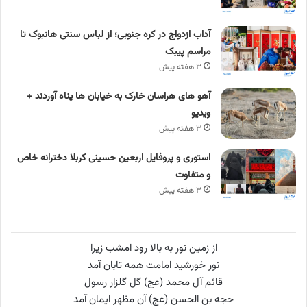
آداب ازدواج در کره جنوبی؛ از لباس سنتی هانبوک تا
مراسم پیبک
۳ هفته پیش
آهو های هراسان خارک به خیابان ها پناه آوردند +
ویدیو
۳ هفته پیش
استوری و پروفایل اربعین حسینی کربلا دخترانه خاص
و متفاوت
۳ هفته پیش
از زمین نور به بالا رود امشب زیرا
نور خورشید امامت همه تابان آمد
قائم آل محمد (عج) گل گلزار رسول
حجه بن الحسن (عج) آن مظهر ایمان آمد