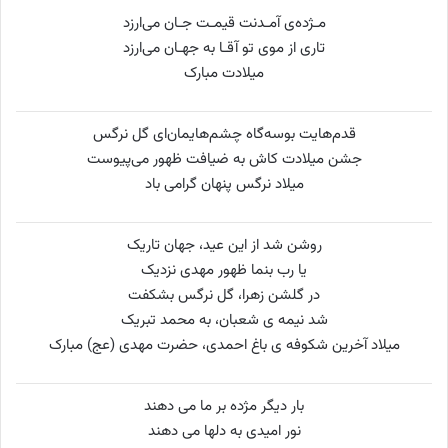
مـژده‌ی آمـدنت قیمـت جـان می‌ارزد
تاری از موی تو آقـا به جهـان می‌ارزد
میلادت مبارک
قدم‌هایت بوسه‌گاه چشم‌هایمان‌ای گل نرگس
جشن میلادت کاش به ضیافت ظهور می‌پیوست
میلاد نرگس پنهان گرامی باد
روشن شد از این عید، جهان تاریک
یا رب بنما ظهور مهدی نزدیک
در گلشن زهرا، گل نرگس بشکفت
شد نیمه ی شعبان، به محمد تبریک
میلاد آخرین شکوفه ی باغ احمدی، حضرت مهدی (عج) مبارک
بار دیگر مژده بر ما مى ‏دهند
نور امیدى به دلها مى‏ دهند