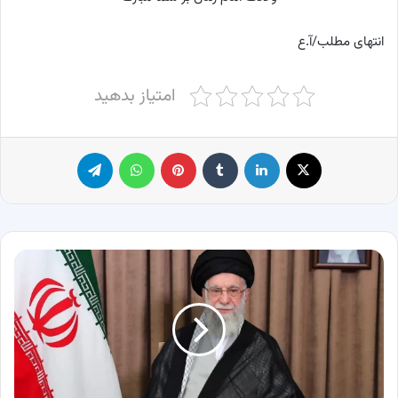
انتهای مطلب/آ.ع
امتیاز بدهید
X
لینکدین
‫تامبلر
پینترست
واتس آپ
تلگرام
تصاویری
از
حضور
رهبر
انقلاب
در
مرقد
امام