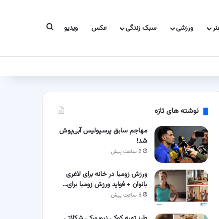
جستجو برای
ر
ورزشی
سبک زندگی
عکس
ویدیو
نوشته های تازه
مهاجم سابق پرسپولیس آبی‌پوش
شد!
2 ساعت پیش
ورزش زومبا در خانه برای لاغری
بانوان + فواید ورزش زومبا برای…
5 ساعت پیش
طرز تهیه کوکی نیویورکی شکلاتی