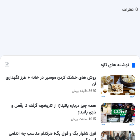
م
ا
0
نظرات
نوشته های تازه
روش های خشک کردن موسیر در خانه + طرز نگهداری
آن
36 دقیقه پیش
همه چیز درباره پاتیناژ؛ از تاریخچه گرفته تا رقص و
بازی پاتیناژ
10 ساعت پیش
فرق شلوار بگ و فول بگ؛ هرکدام مناسب چه اندامی