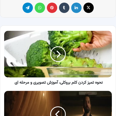
X
لینکدین
‫تامبلر
پینترست
واتس آپ
تلگرام
نحوه
تمیز
کردن
کلم
بروکلی،
آموزش
تصویری
و
مرحله
ای
نحوه تمیز کردن کلم بروکلی، آموزش تصویری و مرحله ای
بیوگرافی
بازیگران
سریال
هزار
و