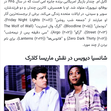
کایل ام. چندلر بازیگر آمریکایی برنده جایزه امی است که در سال ۱۹۶۵ در
بوفالو، نیویورک متولد شد. او با همسرش، کاترین چندلر، و دو فرزندشان،
سویر و سیدنی، در ایالات متحده زندگی می‌کند. برخی از برجسته‌ترین آثار
او عبارتند از “جمعه شب روشن” (Friday Night Lights (۲۰۰۶))،
“دودمان” (Bloodline (۲۰۱۵))، “گرگ وال استریت” (The Wolf of Wall
Street (۲۰۱۳))، “آرگو” (Argo (۲۰۱۲))، “سی دقیقه پس از نیمه‌شب”
(Zero Dark Thirty (۲۰۱۲)) و “فانوس‌ها” (Lanterns (۲۰۲۶))، برای نام
بردن از چند مورد.
شانسیا دیویس در نقش ماریسا کلارک