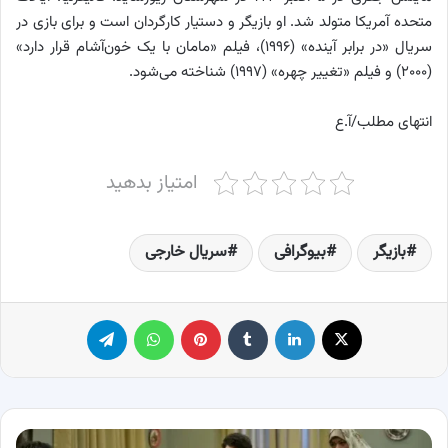
متحده آمریکا متولد شد. او بازیگر و دستیار کارگردان است و برای بازی در
سریال «در برابر آینده» (۱۹۹۶)، فیلم «مامان با یک خون‌آشام قرار دارد»
(۲۰۰۰) و فیلم «تغییر چهره» (۱۹۹۷) شناخته می‌شود.
انتهای مطلب/آ.ع
امتیاز بدهید
بازیگر
بیوگرافی
سریال خارجی
X
لینکدین
‫تامبلر
پینترست
واتس آپ
تلگرام
معرفی