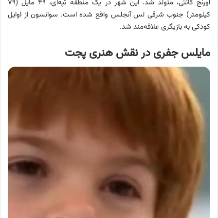
اورنج کانتی، متولد شد. این شهر در یک منطقه تپه‌ای، ۴۹ مایل (۷۹
کیلومتر) جنوب شرقی لس آنجلس واقع شده است. سوانسون از اوایل
کودکی به بازیگری علاقه‌مند شد.
مایلس جفری در نقش هنری پجت