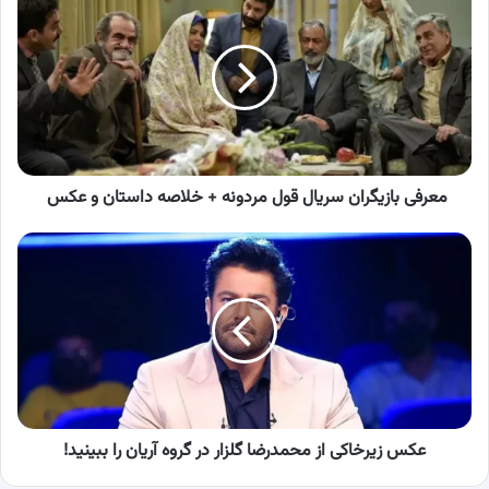
بازیگران
سریال
قول
مردونه
+
خلاصه
داستان
و
عکس
معرفی بازیگران سریال قول مردونه + خلاصه داستان و عکس
عکس
زیرخاکی
از
محمدرضا
گلزار
در
گروه
آریان
را
ببینید!
عکس زیرخاکی از محمدرضا گلزار در گروه آریان را ببینید!