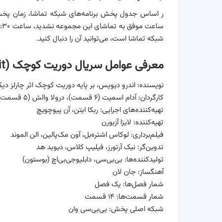
شبکه تماشا است، می‌توانید آن را دنبال کنید.
معرفی عوامل سریال دوریت کوچک (Little Dorrit)
نویسنده: اندرو دیویس، بر پایه دوریت کوچک اثر چارلز دیک
کارگردان: آدام اسمیت (۶ قسمت)، درولا والش (۵ قسمت)، دیرمود لورنس (سه قسمت)
تهیه‌کننده‌های اجرایی: ربکا ایتن، آن پیوچویچ
تهیه‌کننده: لایزا آزبورن
فیلم‌برداری: لوکاس اشتره‌بل، آون مک‌پالین، الن الموند
تدوین‌گر: نیک آرتورز، فیلیپ کلاس، دیوید هد
تولیدکننده‌ها: بی‌بی‌سی، دابلیوجی‌بی‌اچ (بوستون)
آهنگساز: جان لان
شمار فصل‌ها: یک فصل
شمار قسمت‌ها: ۱۴ قسمت
شبکه اصلی پخش: بی‌بی‌سی وان