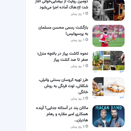
دومین روایت از بیضایی‌خوانی آغاز
شد؛ اژدهاک آماده اجرا می‌شود
1 روز پیش
بازگشت رسمی محسن مسلمان
به پرسپولیس!
1 روز پیش
نحوه کاشت پیاز در باغچه منزل؛
صفر تا صد کشت پیاز
1 روز پیش
طرز تهیه کروسان بستنی وانیلی،
شکلاتی، توت فرنگی به روش
خانگی
2 روز پیش
ماکان بند در آستانه جدایی؟ آینده
همکاری امیر مقاره و رهام
هادیان…
2 روز پیش