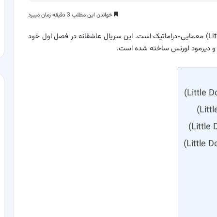
خواندن این مطلب 3 دقیقه زمان میبرد
؛ ژانر سریال دوریت کوچک (Little Dorrit) معمایی-دراماتیک است. این سریال عاشقانه در فصل اول خود