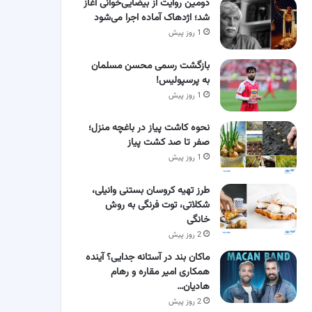
دومین روایت از بیضایی‌خوانی آغاز
شد؛ اژدهاک آماده اجرا می‌شود
1 روز پیش
بازگشت رسمی محسن مسلمان
به پرسپولیس!
1 روز پیش
نحوه کاشت پیاز در باغچه منزل؛
صفر تا صد کشت پیاز
1 روز پیش
طرز تهیه کروسان بستنی وانیلی،
شکلاتی، توت فرنگی به روش
خانگی
2 روز پیش
ماکان بند در آستانه جدایی؟ آینده
همکاری امیر مقاره و رهام
هادیان…
2 روز پیش