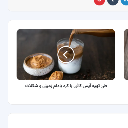
طرز
تهیه
آیس
کافی
با
کره
بادام
زمینی
و
شکلات
طرز تهیه آیس کافی با کره بادام زمینی و شکلات