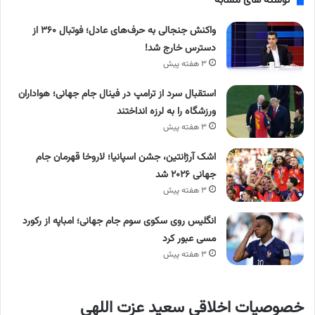
نوشته های مشابه
واکنش جنجالی به حرف‌های عادل؛ فوتبال ۳۶۰ از
دسترس خارج شد!
۳ هفته پیش
استقبال سرد از ترامپ در فینال جام جهانی؛ هواداران
ورزشگاه را به لرزه انداختند
۳ هفته پیش
اشک آرژانتین، جشن اسپانیا؛ لاروخا قهرمان جام
جهانی ۲۰۲۶ شد
۳ هفته پیش
انگلیس روی سکوی سوم جام جهانی؛ امباپه از رکورد
مسی عبور کرد
۳ هفته پیش
خصوصیات اخلاقی سعید عزت اللهی