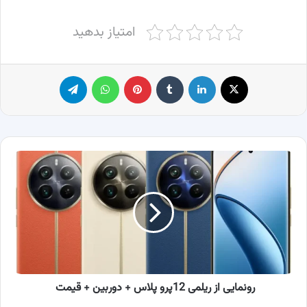
امتیاز بدهید
X
لینکدین
‫تامبلر
پینترست
واتس آپ
تلگرام
رونمایی
از
ریلمی
12پرو
پلاس
+
دوربین
+
قیمت
رونمایی از ریلمی 12پرو پلاس + دوربین + قیمت