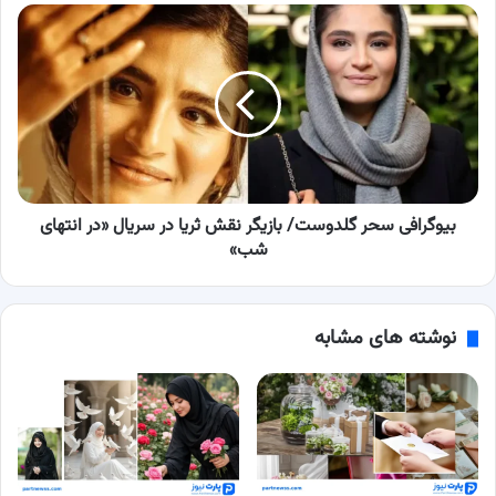
بیوگرافی
سحر
گلدوست/
بازیگر
نقش
ثریا
در
سریال
«در
انتهای
بیوگرافی سحر گلدوست/ بازیگر نقش ثریا در سریال «در انتهای
شب»
شب»
نوشته های مشابه