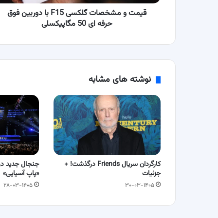
حرفه
ای
قیمت و مشخصات گلکسی F15 با دوربین فوق
50
حرفه ای 50 مگاپیکسلی
مگاپیکسلی
نوشته های مشابه
کارگردان سریال Friends درگذشت! +
جنجال جدید در 
جزئیات
«پاپ آسیایی»
۲۸-۰۳-۱۴۰۵
۳۰-۰۳-۱۴۰۵