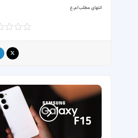
انتهای مطلب/م.ع
X
قیمت
و
مشخصات
گلکسی
F15
با
دوربین
فوق