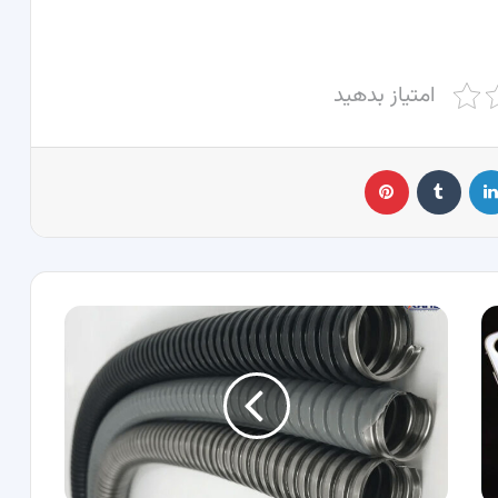
امتیاز بدهید
لینکدین
‫تامبلر
پینترست
از
لوله
خرطومی
برق
فلزی
استفاده
کنیم
یا