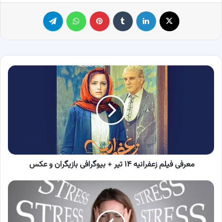
X
لینکدین
‫تامبلر
پینترست
واتس آپ
تلگرام
معرفی
فیلم
زعفرانیه
۱۴
تیر
+
بیوگرافی
بازیگران
و
عکس
معرفی فیلم زعفرانیه ۱۴ تیر + بیوگرافی بازیگران و عکس
علائم
استرس
در
زنان