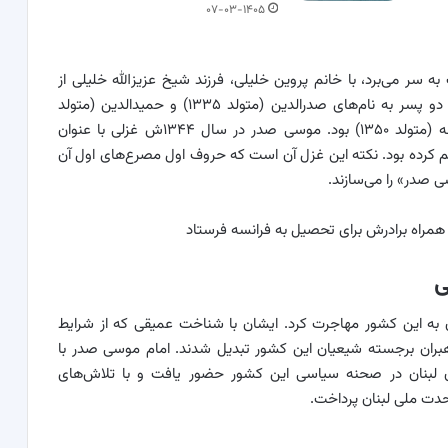
۰۷-۰۳-۱۴۰۵
 که در نجف به سر می‌برد، با خانم پروین خلیلی، فرزند شیخ عزیزالله خلیلی از
علمای کازرون مقیمِ نجف ازدواج کرد. حاصل این پیوند، دو پسر به نام‌های صدرالدین (متولد ۱۳۳۵) و حمیدالدین (متولد
۱۳۳۸) و دو دختر به نام‌های حورا (متولد ۱۳۴۱) و ملیحه (متولد ۱۳۵۰) بود. موسی صدر در سال ۱۳۴۴ش غزلی با عنوان
 کرده بود. نکته این غزل آن است که حروف اول مصرع‌های اول آن
 صدر» را می‌سازند.
ی
 لبنان به این کشور مهاجرت کرد. ایشان با شناخت عمیقی که از شرایط
هبران برجسته شیعیان این کشور تبدیل شدند. امام موسی صدر با
 لبنان در صحنه سیاسی این کشور حضور یافت و با تلاش‌های
دت ملی لبنان پرداخت.