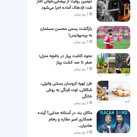
دومین روایت از بیضایی‌خوانی آغاز
شد؛ اژدهاک آماده اجرا می‌شود
1 روز پیش
بازگشت رسمی محسن مسلمان
به پرسپولیس!
1 روز پیش
نحوه کاشت پیاز در باغچه منزل؛
صفر تا صد کشت پیاز
1 روز پیش
طرز تهیه کروسان بستنی وانیلی،
شکلاتی، توت فرنگی به روش
خانگی
2 روز پیش
ماکان بند در آستانه جدایی؟ آینده
همکاری امیر مقاره و رهام
هادیان…
2 روز پیش