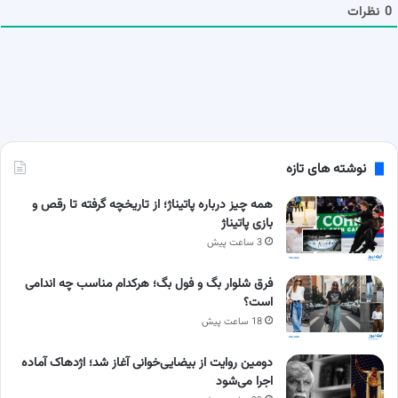
ا
0
نظرات
نوشته های تازه
همه چیز درباره پاتیناژ؛ از تاریخچه گرفته تا رقص و
بازی پاتیناژ
3 ساعت پیش
فرق شلوار بگ و فول بگ؛ هرکدام مناسب چه اندامی
است؟
18 ساعت پیش
دومین روایت از بیضایی‌خوانی آغاز شد؛ اژدهاک آماده
اجرا می‌شود