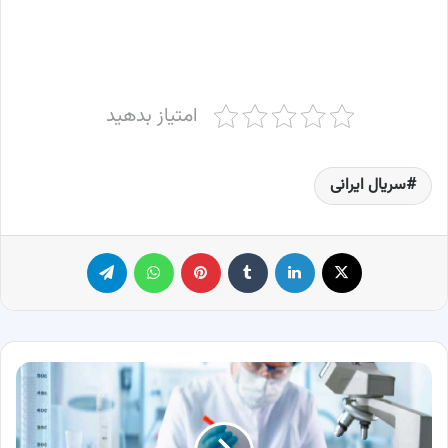
امتیاز بدهید
سریال ایرانی
X
لینکدین
‫تامبلر
پینترست
واتس آپ
تلگرام
مهم
ترین
مواد
پرکاربرد