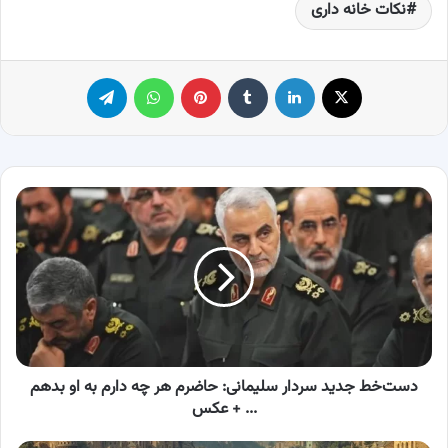
نکات خانه داری
X
لینکدین
‫تامبلر
پینترست
واتس آپ
تلگرام
دست‌خط
جدید
سردار
سلیمانی:
حاضرم
هر
چه
دارم
به
او
دست‌خط جدید سردار سلیمانی: حاضرم هر چه دارم به او بدهم
بدهم
... + عکس
...