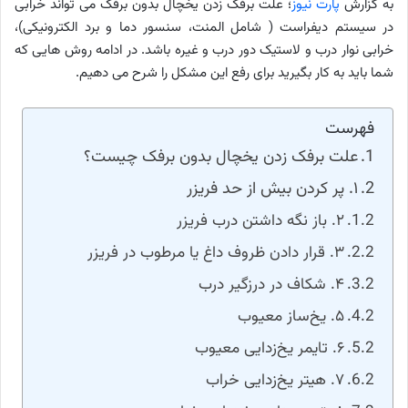
به گزارش
پارت نیوز
؛ علت برفک زدن یخچال بدون برفک می تواند خرابی
در سیستم دیفراست ( شامل المنت، سنسور دما و برد الکترونیکی)،
خرابی نوار درب و لاستیک دور درب و غیره باشد. در ادامه روش هایی که
شما باید به کار بگیرید برای رفع این مشکل را شرح می دهیم.
فهرست
علت برفک زدن یخچال بدون برفک چیست؟
۱. پر کردن بیش از حد فریزر
۲. باز نگه داشتن درب فریزر
۳. قرار دادن ظروف داغ یا مرطوب در فریزر
۴. شکاف در درزگیر درب
۵. یخ‌ساز معیوب
۶. تایمر یخ‌زدایی معیوب
۷. هیتر یخ‌زدایی خراب