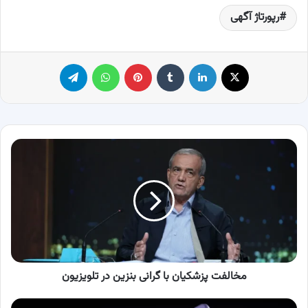
رپورتاژ آگهی
X
لینکدین
‫تامبلر
پینترست
واتس آپ
تلگرام
مخالفت
پزشکیان
با
گرانی
بنزین
در
تلویزیون
مخالفت پزشکیان با گرانی بنزین در تلویزیون
مشخصات