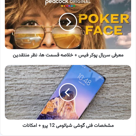
سریال
پوکر
فیس
+
خلاصه
قسمت
ها،
نظر
منتقدین
معرفی سریال پوکر فیس + خلاصه قسمت ها، نظر منتقدین
مشخصات
فنی
گوشی
شیائومی
12
پرو
+
امکانات
مشخصات فنی گوشی شیائومی 12 پرو + امکانات