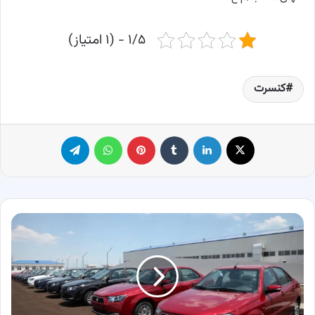
۱/۵ - (۱ امتیاز)
کنسرت
X
لینکدین
‫تامبلر
پینترست
واتس آپ
تلگرام
کاهش
قیمت
خودروهای
وارداتی/
قیمت
خودروهای
داخلی؛