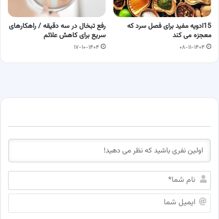
15ادویه مفید برای فصل سرد که
رفع تبخال در سه دقیقه / راهکارهای
معجزه می کند
سریع برای کاهش علائم
۱۷-۱۰-۱۴۰۴
۰۸-۱۱-۱۴۰۴
ن
ا
م
ا
ش
ی
م
م