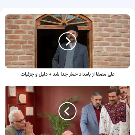
علی
مصفا
از
بامداد
خمار
جدا
شد
+
دلیل
و
علی مصفا از بامداد خمار جدا شد + دلیل و جزئیات
جزئیات
معرفی
بازیگران
سریال
شیش
ماهه
+
بیوگرافی،
خلاصه