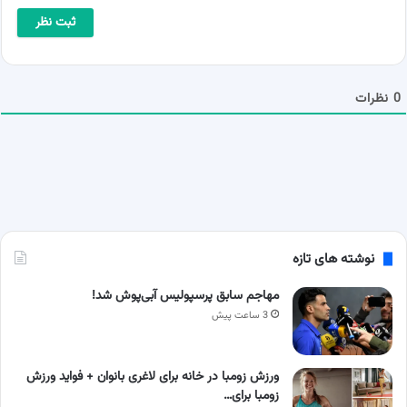
ا
ی
*
ل
ش
م
ا
0
نظرات
نوشته های تازه
مهاجم سابق پرسپولیس آبی‌پوش شد!
3 ساعت پیش
ورزش زومبا در خانه برای لاغری بانوان + فواید ورزش
زومبا برای…