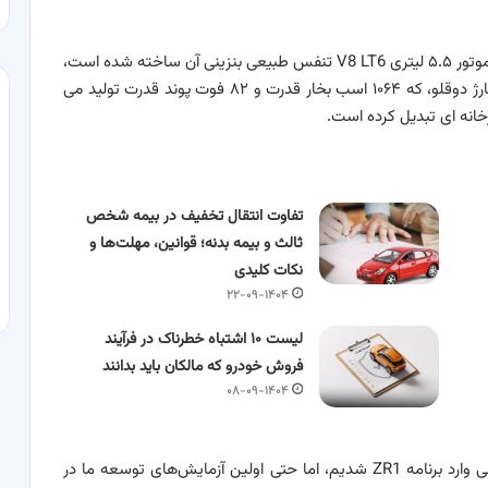
شورولت کوروت C8 ZR1 که بر اساس کوروت C8 Z06 و موتور ۵.۵ لیتری V8 LT6 تنفس طبیعی بنزینی آن ساخته شده است،
با نیروگاهش، موتور بنزینی ۵.۵ لیتری V8 LT7 با توربوشارژ دوقلو، که ۱۰۶۴ اسب بخار قدرت و ۸۲ فوت پوند قدرت تولید می
خانه ای تبدیل کرده است.
تفاوت انتقال تخفیف در بیمه شخص
ثالث و بیمه بدنه؛ قوانین، مهلت‌ها و
نکات کلیدی
۲۲-۰۹-۱۴۰۴
لیست ۱۰ اشتباه خطرناک در فرآیند
فروش خودرو که مالکان باید بدانند
۰۸-۰۹-۱۴۰۴
تدج جوچتر، مدیر اجرایی کوروت، گفت: «ما با اهداف عالی وارد برنامه ZR1 شدیم، اما حتی اولین آزمایش‌های توسعه ما در