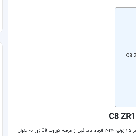
شورولت کوروت C8 ZR1 که اولین حضور رسمی خود را در ۲۵ ژوئیه ۲۰۲۴ انجام داد، قبل از عرضه کوروت C8 زورا به عنوان