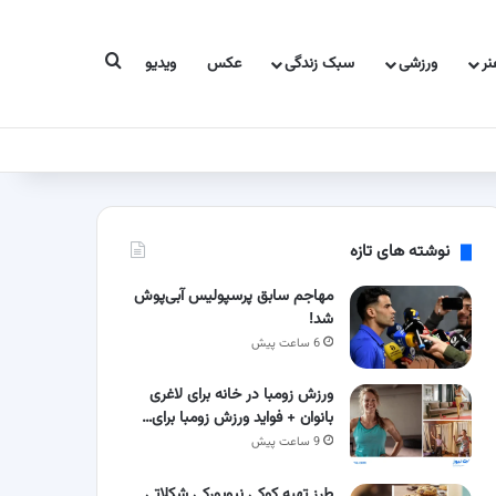
جستجو برای
ر
ورزشی
سبک زندگی
عکس
ویدیو
نوشته های تازه
مهاجم سابق پرسپولیس آبی‌پوش
شد!
6 ساعت پیش
ورزش زومبا در خانه برای لاغری
بانوان + فواید ورزش زومبا برای…
9 ساعت پیش
طرز تهیه کوکی نیویورکی شکلاتی