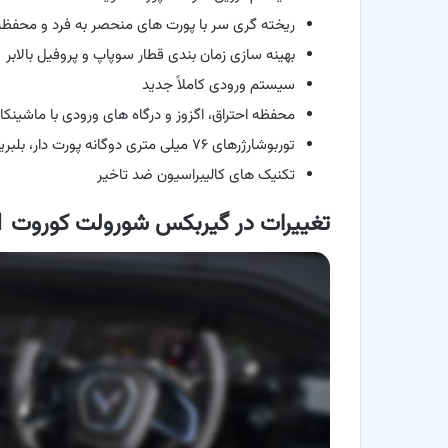
ریخته گری سر با پورت های منحصر به فرد و محفظه ا
بهینه سازی زمان بندی قطار سوپاپ و پروفیل بالابر
سیستم ورودی کاملاً جدید
محفظه احتراق، اگزوز و درگاه های ورودی با ماشینکاری 
توربوشارژرهای ۷۶ میلی متری دوگانه پورت دار، بلبرینگ، تک اسکرول
تکنیک های کالیبراسیون ضد تاخیر
تغییرات در گیربکس شورولت کوروت C8 ZR1