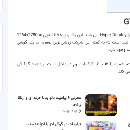
این تلفن بر اساس چیزی ساخته شده است که ریلمی آن را Hyper Display می نامد. این یک پنل ۶.۷۸ اینچی 1264x2780px
AMOLED با نرخ رفرش ۱۲۰ هرتز و حداکثر روشنایی ۶۰۰۰ نیت است که به گفته این شرکت روشن‌ترین صفحه در یک گوشی
اسنپدراگون 8s نسل ۳ که این روزها بسیار محبوب است، همراه با ۱۲ یا ۱۶ گیگابایت رم در داخل است. پردازنده گرافیکی
معرفی ۶ پرامپت‌ نانو بنانا حرفه ای و ارتقا
یافته
۳۰-۱۱-۱۴۰۴
تبلیغات در گوگل ادز با ادزلند؛ جذب