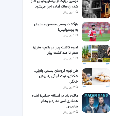
دومین روایت از بیضایی‌خوانی آغاز
شد؛ اژدهاک آماده اجرا می‌شود
1 روز پیش
بازگشت رسمی محسن مسلمان
به پرسپولیس!
1 روز پیش
نحوه کاشت پیاز در باغچه منزل؛
صفر تا صد کشت پیاز
1 روز پیش
طرز تهیه کروسان بستنی وانیلی،
شکلاتی، توت فرنگی به روش
خانگی
2 روز پیش
ماکان بند در آستانه جدایی؟ آینده
همکاری امیر مقاره و رهام
هادیان…
2 روز پیش