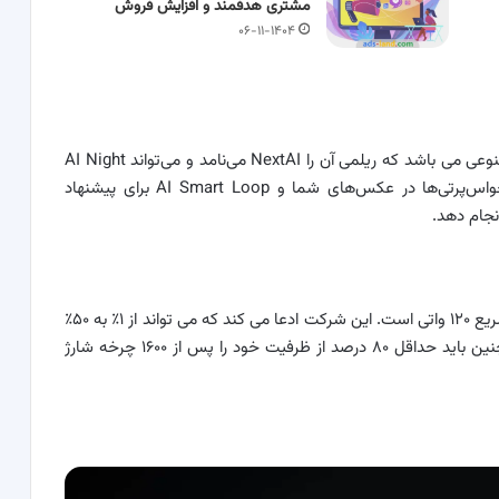
مشتری هدفمند و افزایش فروش
۰۶-۱۱-۱۴۰۴
همانطور که در این روزها رایج شده استفاده از هوش مصنوعی می باشد که ریلمی آن را NextAI می‌نامد و می‌تواند AI Night
Vision برای ویدیو، AI Smart Removal برای حذف حواس‌پرتی‌ها در عکس‌های شما و AI Smart Loop برای پیشنهاد
نجام دهد.
گوشی GT ۶ دارای باتری ۵۵۰۰ میلی آمپر ساعتی با شارژ سریع ۱۲۰ واتی است. این شرکت ادعا می کند که می تواند از ۱٪ به ۵۰٪
فقط در ۱۰ دقیقه و تا ۱۰۰٪ در ۲۶ دقیقه برسد. باتری همچنین باید حداقل ۸۰ درصد از ظرفیت خود را پس از ۱۶۰۰ چرخه شارژ