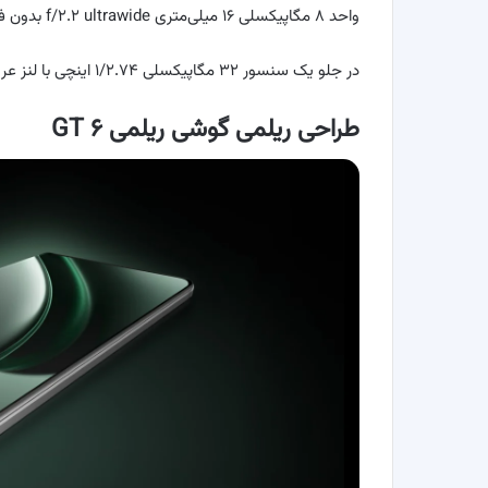
واحد ۸ مگاپیکسلی ۱۶ میلی‌متری f/۲.۲ ultrawide بدون فوکوس خودکار است.
در جلو یک سنسور ۳۲ مگاپیکسلی ۱/۲.۷۴ اینچی با لنز عریض ۲۲ میلی‌متری f/۲.۵ و فوکوس ثابت دارد.
طراحی ریلمی گوشی ریلمی GT ۶