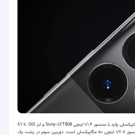
گوشی ریلمی GT ۶، دارای یک دوربین ۲۶ میلی‌متری ۵۰ مگاپیکسلی واید با سنسور ۱/۱.۴ اینچی Sony-LYT808 و لنز f/۱.۷، OIS
و PDAF و یک واحد تله فوتو ۴۷ میلی‌متری f/۲.۰ با سنسور ۱/۲.۸ اینچی ۵۰ مگاپیکسلی است. دوربین سوم در پشت یک