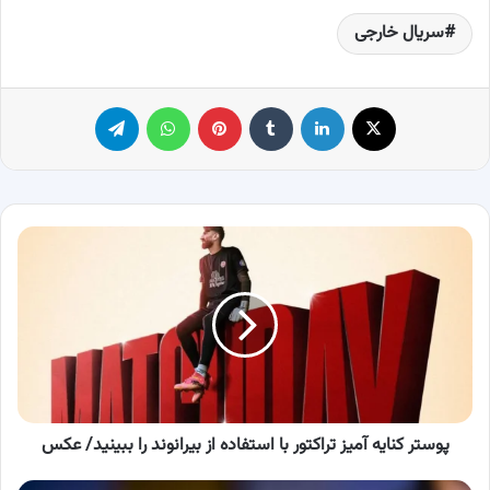
سریال خارجی
X
لینکدین
‫تامبلر
پینترست
واتس آپ
تلگرام
پوستر
کنایه
آمیز
تراکتور
با
استفاده
از
بیرانوند
را
ببینید/
پوستر کنایه آمیز تراکتور با استفاده از بیرانوند را ببینید/ عکس
عکس