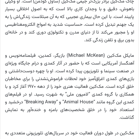
چاک مک‌گیل برادر بزرگ‌تر جیمی مک‌گیل (ساول گودمن) است. او وکیلی
باهوش، دقیق و با وجدان کاری بالا است که به اصول اخلاقی بسیار
پایبند است. با این حال بیماری عجیبی که به آن مبتلاست زندگی‌اش را به
یک جهنم تبدیل کرده است. حساسیت شدید به امواج الکترومغناطیسی
او را مجبور می‌کند تا از دنیای مدرن و تکنولوژی دوری کند و در خانه‌ای
بدون برق و تلفن زندگی کند.
مایکل مک‌کین (Michael McKean) بازیگر، کمدین، فیلمنامه‌نویس و
آهنگساز آمریکایی است که با حضور در آثار کمدی و درام جایگاه ویژه‌ای
در صنعت سینما و تلویزیون پیدا کرده است. او با چهره دوست‌داشتنی و
بازی‌های کمدی اغراق‌آمیز خود لحظات فراموش‌نشدنی را برای مخاطبان
خلق کرده است. مک‌کین فعالیت هنری خود را از دهه ۱۹۷۰ آغاز کرد و با
همکاری با گروه کمدی “لامپون ملی” به شهرت رسید. او در فیلم‌های
کمدی این گروه مانند “Animal House” و “Breaking Away” درخشید و
استعداد خود را در خلق شخصیت‌های بامزه و خنده‌آور به نمایش
گذاشت.
مک‌کین در طول دوران فعالیت خود در سریال‌های تلویزیونی متعددی به