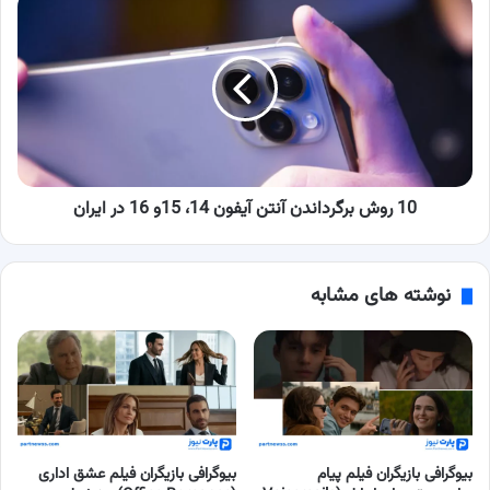
10
روش
برگرداندن
آنتن
آیفون
14،
15و
16
در
ایران
10 روش برگرداندن آنتن آیفون 14، 15و 16 در ایران
نوشته های مشابه
بیوگرافی بازیگران فیلم پیام
بیوگرافی بازیگران فیلم عشق اداری