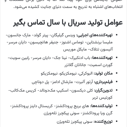
انتخاب‌های اشتباه به تدریج به سمت دنیای جنایت کشیده می‌شود.
عوامل تولید سریال با سال تماس بگیر
تهیه‌کننده‌های اجرایی:
وینس گیلیگان- پیتر گولد- مارک جانسون-
ملیسا برنشتاین- توماس اشنوز- جنیفر هاتچیسون- دایان مرسر-
آلیسون تتلاک- مایکل موریس
تهیه‌کننده‌ها:
باب ادنکیرک- نینا جک- دایان مرسر- رابین سویت-
گوردن اسمیت- جاناتان گلاتزر
مکان تولید:
البوکرکی، نیومکزیکو، نیومکزیکو
فیلم‌برداری:
آرتور آلبرت- مارشال ادامز- پل دوناچی
تدوین‌گران:
کلی دیکسون- اسکیپ مک‌دونالد- کریس مک‌کالب-
کورتیس تربر
تولیدکننده‌ها:
های بریج پروداکشنز- کریستال داینز پروداکشنز-
گرن ویا پروداکشنز- سونی پیکچرز تله‌ویژن
توزیع‌کننده:
سونی پیکچرز تله‌ویژن