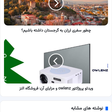
گرجستان
داشته
باشیم؟
چطور سفری ارزان به گرجستان داشته باشیم؟
ویدئو
پروژکتور
owlenz
و
مزایای
آن:
فروشگاه
النز
ویدئو پروژکتور owlenz و مزایای آن: فروشگاه النز
نوشته های مشابه