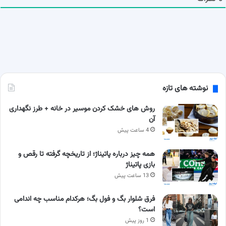
نوشته های تازه
روش های خشک کردن موسیر در خانه + طرز نگهداری
آن
4 ساعت پیش
همه چیز درباره پاتیناژ؛ از تاریخچه گرفته تا رقص و
بازی پاتیناژ
13 ساعت پیش
فرق شلوار بگ و فول بگ؛ هرکدام مناسب چه اندامی
است؟
1 روز پیش