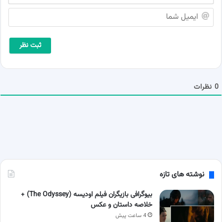
م
ا
ش
ی
م
م
ا
ی
*
ل
ش
م
ا
0
نظرات
نوشته های تازه
بیوگرافی بازیگران فیلم اودیسه (The Odyssey) +
خلاصه داستان و عکس
4 ساعت پیش