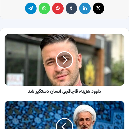
X
لینکدین
‫تامبلر
پینترست
واتس آپ
تلگرام
داوود
هزینه،
قاچاقچی
انسان
دستگیر
شد
داوود هزینه، قاچاقچی انسان دستگیر شد
کاظم
صدیقی
باز
هم
به