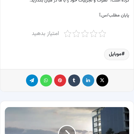
کرده است؟ نظرات و تجربیات خود را با ما در میان بگذارید.
پایان مطلب/س.آ
امتیاز بدهید
موبایل
X
لینکدین
‫تامبلر
پینترست
واتس آپ
تلگرام
معرفی
مشخصات
فنی
کیا