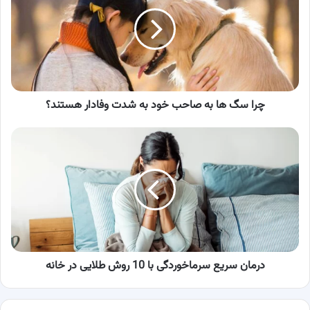
ها
به
صاحب
خود
به
شدت
وفادار
هستند؟
چرا سگ ها به صاحب خود به شدت وفادار هستند؟
درمان
سریع
سرماخوردگی
با
10
روش
طلایی
در
خانه
درمان سریع سرماخوردگی با 10 روش طلایی در خانه